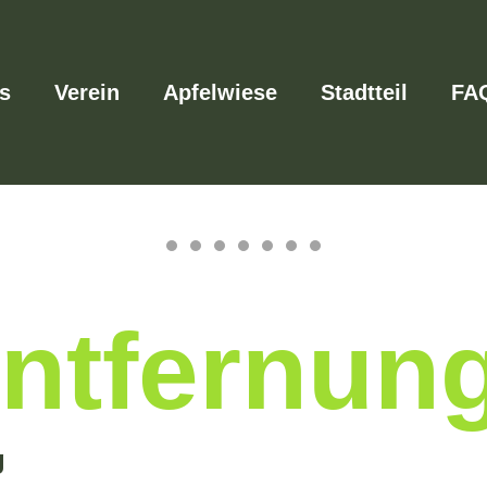
s
Verein
Apfelwiese
Stadtteil
FA
Entfernun
g