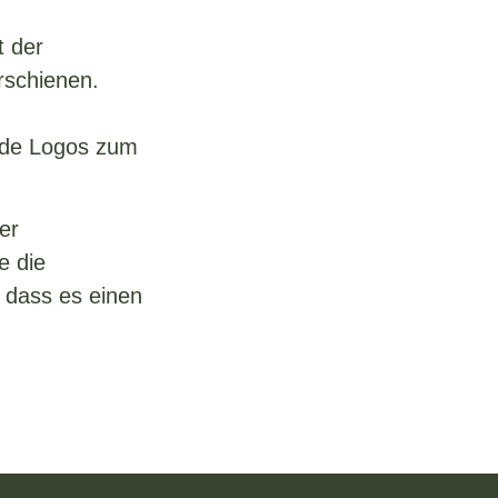
t der
erschienen.
nde Logos zum
er
e die
, dass es einen